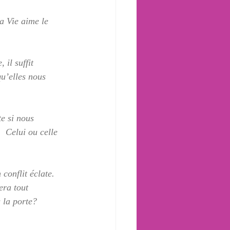
La Vie aime le 
il suffit 
qu’elles nous 
e si nous 
  Celui ou celle 
onflit éclate.  
era tout 
 la porte?