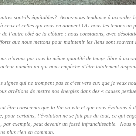
autres sont-ils équitables?  Avons-nous tendance à accorder 
à ceux et celles qui nous en donnent OU nous les tenons un 
de l’autre côté de la clôture : nous constatons, avec désolati
fforts que nous mettons pour maintenir les liens sont souvent 
ous n’avons pas tous la même quantité de temps libre à accor
e facteur numéro un qui nous empêche d’être totalement disponi
ins signes qui ne trompent pas et c’est vers eux que je veux n
ous arrêtions de mettre nos énergies dans des « causes perdue
aut être conscients que la Vie va vite et que nous évoluons à di
e, pour certains, l’évolution ne se fait pas du tout, ce qui eng
, par exemple, peut devenir un fossé infranchissable.  Nous n
ons plus rien en commun. 