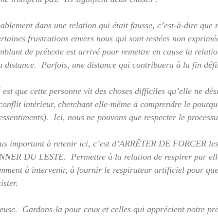
blement dans une relation qui était fausse, c’est-à-dire que n
ertaines frustrations envers nous qui sont restées non exprimée
mblant de prétexte est arrivé pour remettre en cause la relation
 distance.  Parfois, une distance qui contribuera à la fin défin
é est que cette personne vit des choses difficiles qu’elle ne dés
 conflit intérieur, cherchant elle-même à comprendre le pourqu
ressentiments).  Ici, nous ne pouvons que respecter le process
lus important à retenir ici, c’est d’ARRÊTER DE FORCER les c
ER DU LESTE.  Permettre à la relation de respirer par el
ent à intervenir, à fournir le respirateur artificiel pour que 
ister.
euse.  Gardons-la pour ceux et celles qui apprécient notre pré