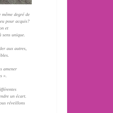
le même degré de 
peu pour acquis?
on et 
à sens unique.
der aux autres, 
bles.
ous amener 
s ».
fférentes 
endre un écart.  
ous réveillons 