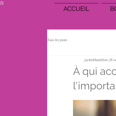
ON
ACCUEIL
B
Tous les posts
jackiebhamilton
28 o
À qui ac
l'import