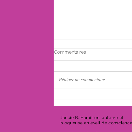
Commentaires
Rédigez un commentaire...
La culpabilité suite à un
décès
Jackie B. Hamilton, auteure et
blogueuse en éveil de conscienc