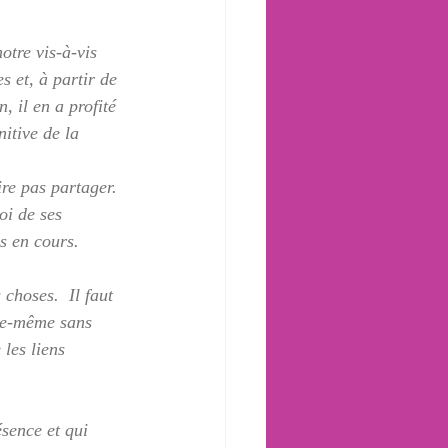
otre vis-à-vis 
s et, à partir de 
, il en a profité 
itive de la 
ire pas partager. 
oi de ses 
us en cours.
hoses.  Il faut 
le-même sans 
les liens 
sence et qui 