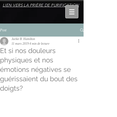
LIEN VERS LA PRIÈRE DE PURIFICATION
Post
Jackie B. Hamilton
11 mars 2019
4 min de lecture
Et si nos douleurs
physiques et nos
émotions négatives se
guérissaient du bout des
doigts?