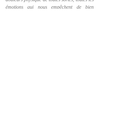
émotions qui nous empêchent de bien 
fonctionner :  honte, frustration, rancoeur, 
tristesse, etc.
Je vous laisse donc découvrir cette technique 
révolutionnaire en visionnant la vidéo qui 
explique comment faire de l’EFT. N’ayez 
pas peur d’expérimenter et, surtout, de 
partager vos victoires!
VOIR LA VIDÉO
https://www.youtube.com/watch?
v=B08_wU00CnU