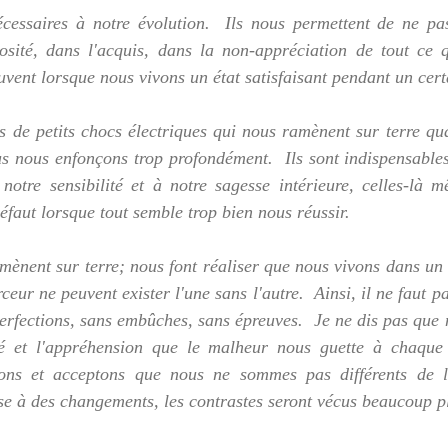
écessaires à notre évolution.  Ils nous permettent de ne pa
osité, dans l'acquis, dans la non-appréciation de tout ce q
uvent lorsque nous vivons un état satisfaisant pendant un cert
ls de petits chocs électriques qui nous ramènent sur terre q
s nous enfonçons trop profondément.  Ils sont indispensables
otre sensibilité et à notre sagesse intérieure, celles-là mê
éfaut lorsque tout semble trop bien nous réussir.
mènent sur terre; nous font réaliser que nous vivons dans un
ceur ne peuvent exister l'une sans l'autre.  Ainsi, il ne faut p
erfections, sans embûches, sans épreuves.  Je ne dis pas que 
té et l'appréhension que le malheur nous guette à chaque i
sons et acceptons que nous ne sommes pas différents de la
e à des changements, les contrastes seront vécus beaucoup p