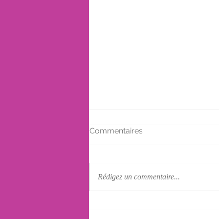
Commentaires
Rédigez un commentaire...
La culpabilité suite à un
décès