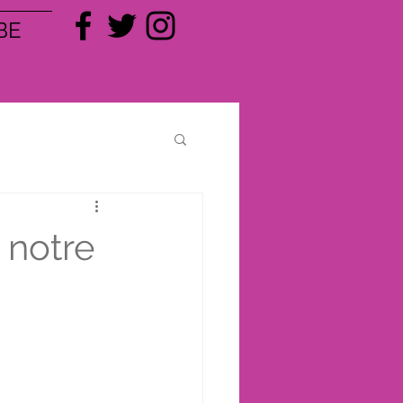
BE
 notre