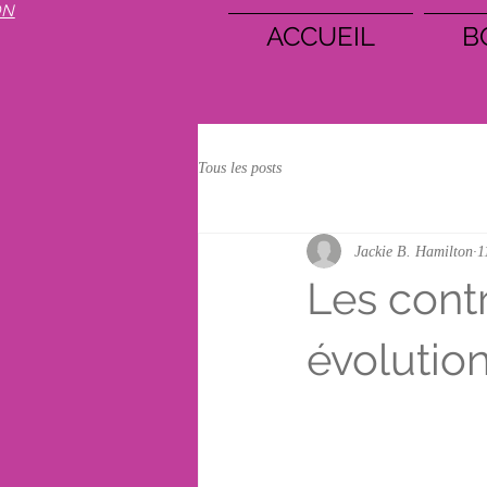
ON
ACCUEIL
B
Tous les posts
Jackie B. Hamilton
1
Les contr
évolutio