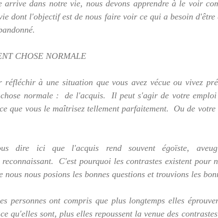
re arrive dans notre vie, nous devons apprendre à le voir co
ie dont l'objectif est de nous faire voir ce qui a besoin d'être
abandonné.
ENT CHOSE NORMALE
 réfléchir à une situation que vous avez vécue ou vivez prés
chose normale :  de l'acquis.  Il peut s'agir de votre emploi
e que vous le maîtrisez tellement parfaitement.  Ou de votre c
us dire ici que l'acquis rend souvent égoïste, aveugl
econnaissant.  C'est pourquoi les contrastes existent pour n
e nous nous posions les bonnes questions et trouvions les bon
es personnes ont compris que plus longtemps elles éprouvent
 ce qu'elles sont, plus elles repoussent la venue des contrastes