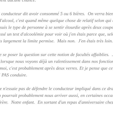
ient aucune chance.
 conducteur dit avoir consommé 5 ou 6 bières.  On verra bien s
 d'alcool, c'est quand même quelque chose de relatif selon qu
uis le type de personne à se sentir étourdie après deux coupes
ssé un test d'alcoolémie pour voir où j'en étais parce que, se
s largement la limite permise.  Mais non.  J'en étais très loin.
e se poser la question sur cette notion de facultés affaiblies. 
es lorsque nous voyons déjà un ralentissement dans nos fonctio
oi, c'est probablement après deux verres. Et je pense que cela
E PAS conduire.
 n'essaie pas de défendre le conducteur impliqué dans ce dr
a pourrait probablement nous arriver aussi, en certaines occa
frère.  Notre enfant.  En sortant d'un repas d'anniversaire chez