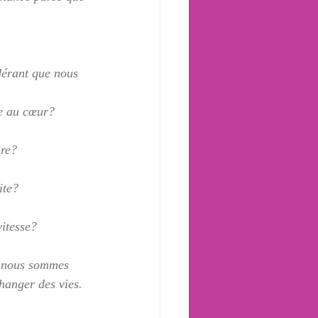
dérant que nous 
e au cœur?  
ire?
ite?
itesse?  
ù nous sommes 
changer des vies.  