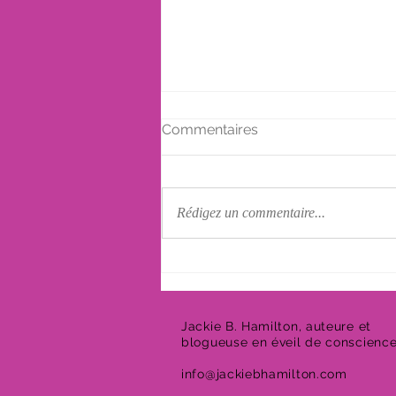
Commentaires
Rédigez un commentaire...
La culpabilité suite à un
décès
Jackie B. Hamilton, auteure et
blogueuse en éveil de conscienc
info@jackiebhamilton.com