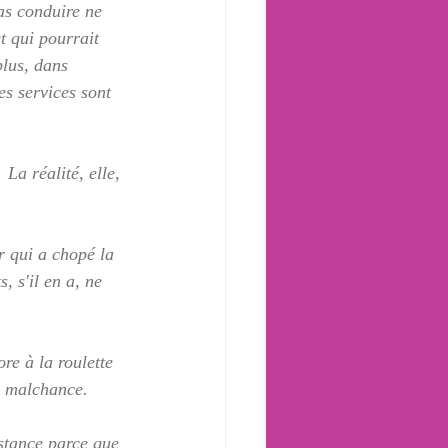
as conduire ne 
t qui pourrait 
plus, dans 
es services sont 
 La réalité, elle, 
r qui a chopé la 
, s'il en a, ne 
e à la roulette 
e malchance.
nstance parce que 