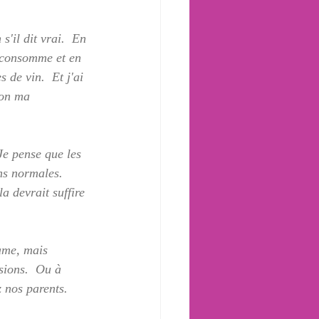
'il dit vrai.  En 
i consomme et en 
 de vin.  Et j'ai 
lon ma 
  
 Je pense que les 
ns normales.  
 devrait suffire 
ame, mais 
sions.  Ou à 
 nos parents.  