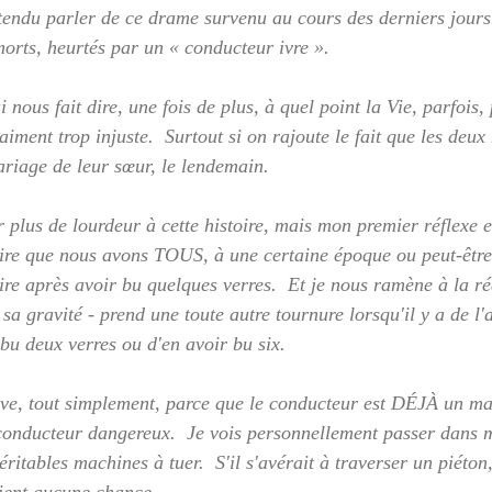
endu parler de ce drame survenu au cours des derniers jours
morts, heurtés par un « conducteur ivre ».  
 nous fait dire, une fois de plus, à quel point la Vie, parfois, 
raiment trop injuste.  Surtout si on rajoute le fait que les deu
ariage de leur sœur, le lendemain.
 plus de lourdeur à cette histoire, mais mon premier réflexe en
 dire que nous avons TOUS, à une certaine époque ou peut-êtr
re après avoir bu quelques verres.  Et je nous ramène à la ré
sa gravité - prend une toute autre tournure lorsqu'il y a de l'
bu deux verres ou d'en avoir bu six.  
rive, tout simplement, parce que le conducteur est DÉJÀ un ma
onducteur dangereux.  Je vois personnellement passer dans 
éritables machines à tuer.  S'il s'avérait à traverser un piéton