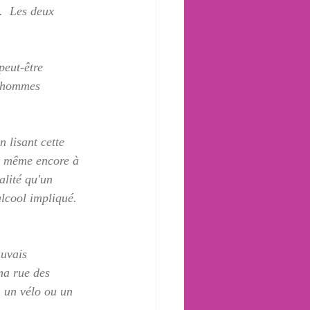
.  Les deux 
peut-être 
x hommes 
 lisant cette 
e même encore à 
alité qu'un 
alcool impliqué.  
uvais 
ma rue des 
, un vélo ou un 