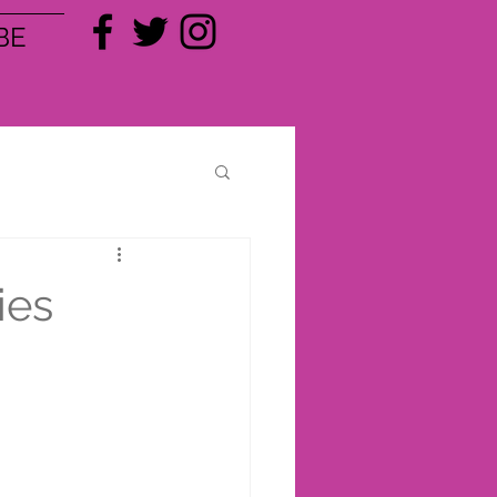
BE
ies