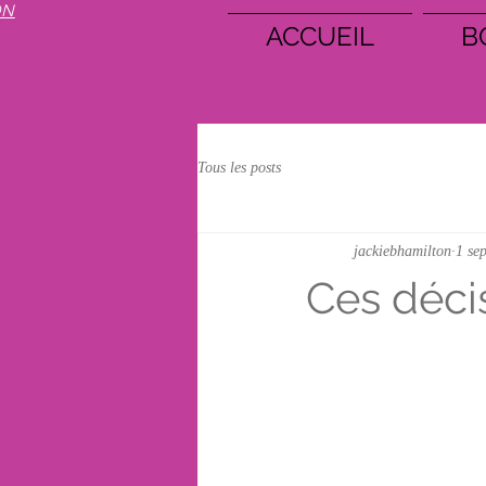
ON
ACCUEIL
B
Tous les posts
jackiebhamilton
1 se
Ces déci