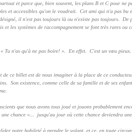
partout et parce que, bien souvent, les plans B et C pour ne p
les et accessibles qu'on le voudrait.  Cet ami qui n'a pas bu e
ésigné, il n'est pas toujours là ou n'existe pas toujours.  De 
axis et les systèmes de raccompagnement se font très rares ou c
« Tu n'as qu'à ne pas boire! ».  En effet.  C'est un vœu pieux. 
ut de ce billet est de nous imaginer à la place de ce conducteu
ns.  Son existence, comme celle de sa famille et de ses enfants
me.  
scients que nous avons tous joué et jouons probablement encor
 une chance »...  jusqu'au jour où cette chance deviendra un
ider notre habileté à prendre le volant, et ce, en toute circo