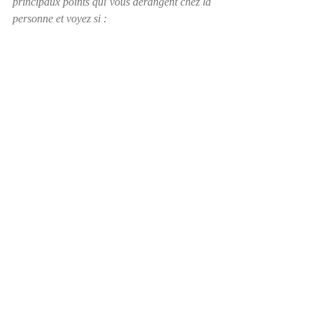
principaux points qui vous dérangent chez la 
personne et voyez si :
Vous aimeriez posséder davantage de 
ceci.
Vous agissez pareil et vous n’en êtes 
pas fiers.
Vous entretenez une croyance qui vous 
amène à juger.
Ce comportement vous rappelle un 
souvenir éprouvant.
Ce comportement vous montre à quel 
point vous avez une faible estime de 
vous.