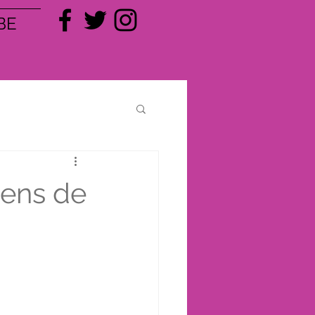
BE
iens de