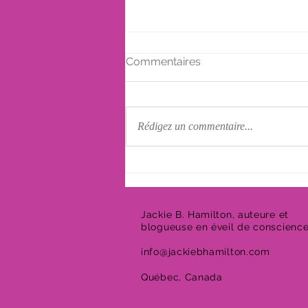
Commentaires
Rédigez un commentaire...
La culpabilité suite à un
décès
Jackie B. Hamilton, auteure et
blogueuse en éveil de conscienc
info@jackiebhamilton.com
Québec, Canada