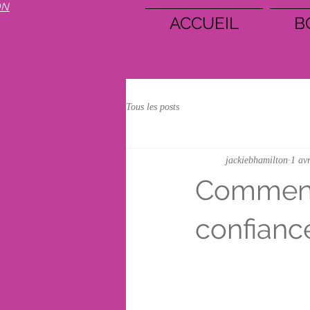
ON
ACCUEIL
B
Tous les posts
jackiebhamilton
1 av
Comment 
confianc