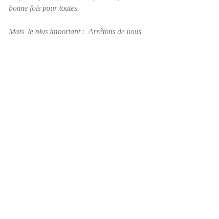
bonne fois pour toutes.
Mais, le plus important :  Arrêtons de nous 
perdre dans les pourquoi et trouvons les 
façons de nous en sortir ou d'arriver à bien 
vivre malgré tout.
Posts récents
Voir tout