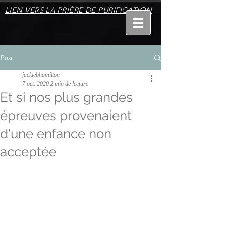
LIEN VERS LA PRIÈRE DE PURIFICATION
Post
jackiebhamilton
7 oct. 2020
2 min de lecture
Et si nos plus grandes
épreuves provenaient
d'une enfance non
acceptée