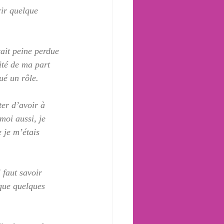
rir quelque 
tait peine perdue 
ité de ma part 
ué un rôle.
ter d’avoir à 
moi aussi, je 
 je m’étais 
 faut savoir 
 que quelques 