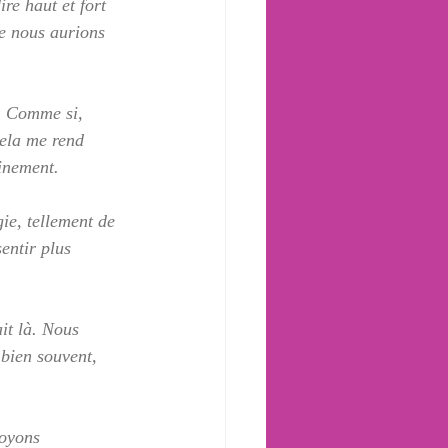
re haut et fort 
e nous aurions 
e. Comme si, 
cela me rend 
minement.
ie, tellement de 
entir plus 
it là. Nous 
 bien souvent, 
oyons 