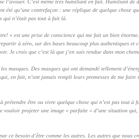
 se l’avouer. C’est même très humiliant en fait. Humiliant de di
ent été qu’une contrefaçon : une réplique de quelque chose qu
 qui n’était pas tout à fait là.
âtre! » est une prise de conscience qui me fait un bien énorm
repartir à zéro, sur des bases beaucoup plus authentiques et 
spoir. Je crois que c’est là que j’en suis rendue dans mon che
r les masques. Des masques qui ont demandé tellement d’énerg
qui, en fait, n’ont jamais rempli leurs promesses de me faire s
 à prétendre être ou vivre quelque chose qui n’est pas tout à fa
e vouloir projeter une image « parfaite » d’une situation qui,
ar ce besoin d’être comme les autres. Les autres que nous cr