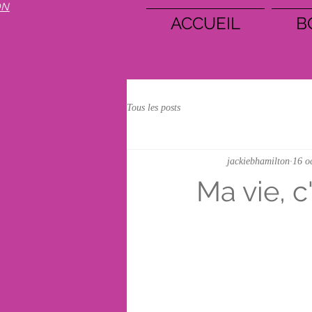
ON
ACCUEIL
B
Tous les posts
jackiebhamilton
16 o
Ma vie, c