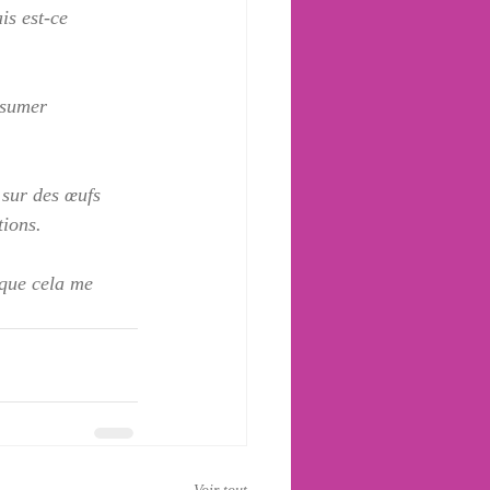
is est-ce 
ssumer 
 sur des œufs 
tions.
 que cela me 