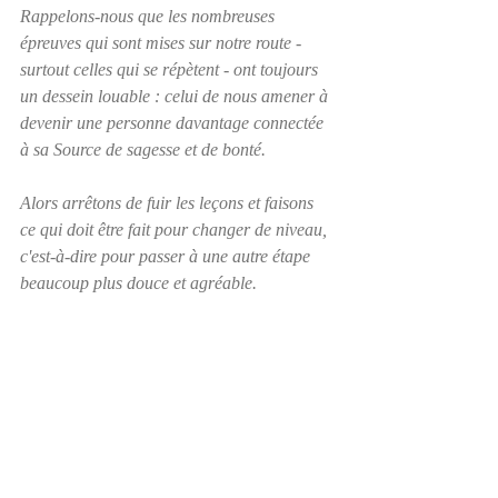
Rappelons-nous que les nombreuses 
épreuves qui sont mises sur notre route - 
surtout celles qui se répètent - ont toujours 
un dessein louable : celui de nous amener à 
devenir une personne davantage connectée 
à sa Source de sagesse et de bonté.
Alors arrêtons de fuir les leçons et faisons 
ce qui doit être fait pour changer de niveau, 
c'est-à-dire pour passer à une autre étape 
beaucoup plus douce et agréable.  
Découvrez mon 
programme 
d'accompagnement pour reconditionner son 
esprit
!  Visitez ma 
boutique en ligne
!