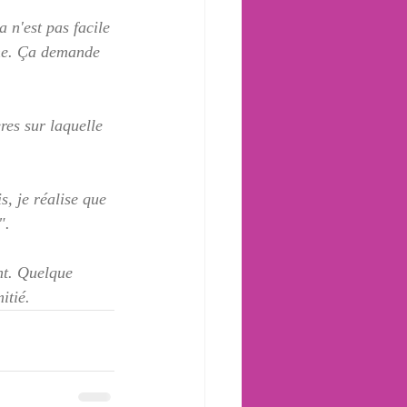
 n'est pas facile 
ine. Ça demande 
ères sur laquelle 
s, je réalise que 
".
nt. Quelque 
itié.