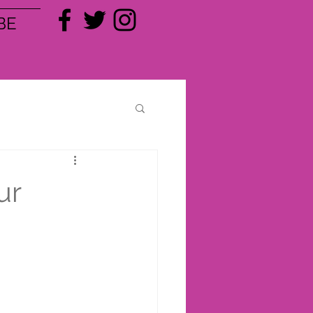
BE
ur