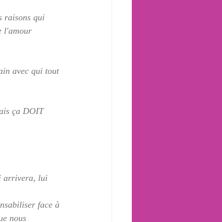
 raisons qui 
e l'amour 
ain avec qui tout 
mais ça DOIT 
 arrivera, lui 
sabiliser face à 
que nous 