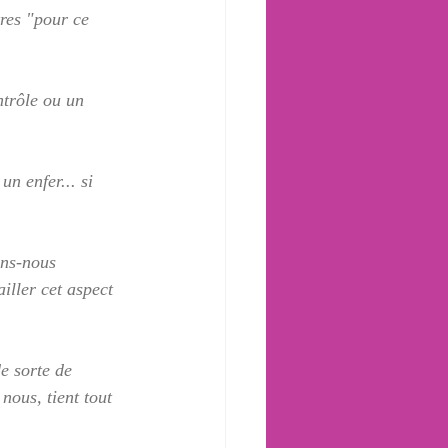
res "pour ce 
ntrôle ou un 
un enfer... si 
ons-nous 
ller cet aspect 
de sorte de 
ous, tient tout 