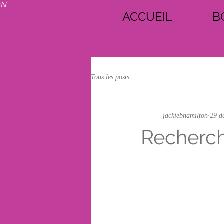
ON
ACCUEIL
B
Tous les posts
jackiebhamilton
29 d
Recherc