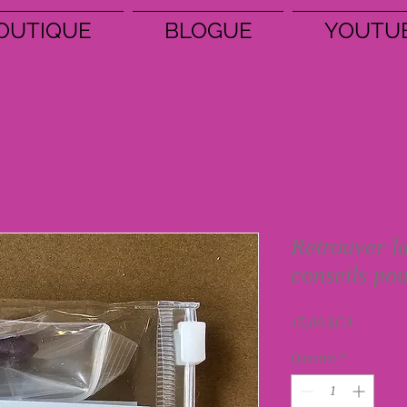
OUTIQUE
BLOGUE
YOUTU
Retrouver la
conseils pou
Prix
15,00 $CA
Quantité
*