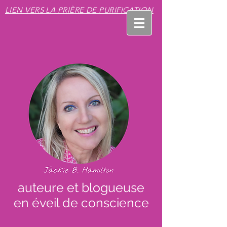
LIEN VERS LA PRIÈRE DE PURIFICATION
auteure et blogueuse
en éveil de conscience