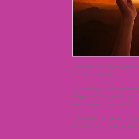
Je canalise des énergies spirituell
l’écriture automatique.
Durant chaque canalisation, je de
de répondre à une question que v
aspects de votre vie pour lequel vo
Je ne prédis pas l'avenir. Il s'agi
l'évolution et le cheminement de 