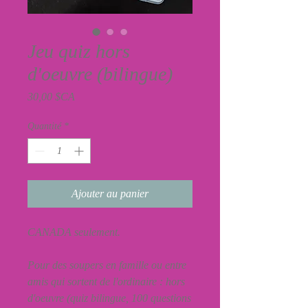
Jeu quiz hors
d'oeuvre (bilingue)
Prix
30,00 $CA
Quantité
*
Ajouter au panier
CANADA seulement.
Pour des soupers en famille ou entre
amis qui sortent de l'ordinaire : hors
d'oeuvre (quiz bilingue, 100 questions