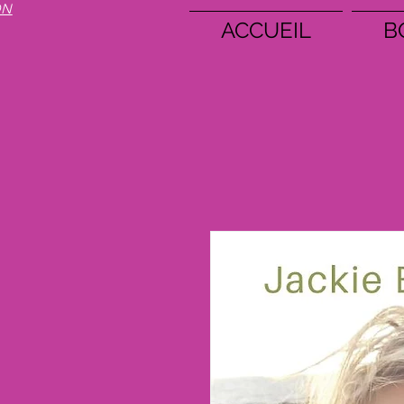
ON
ACCUEIL
B