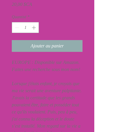
Prix
20,00 $CA
Quantité
*
Ajouter au panier
EUROPE : Disponible sur Amazon.
Faites une recherche sous mon nom!
Lorsque j'étais enfant, je croyais que
ma vie serait une aventure palpitante.
J'avais la certitude que les grands
pouvaient être, faire et posséder tout
ce qu'ils voulaient. Puis, peu à peu,
j'ai connu la déception et le doute
s’est installé. Mon regard sur la vie a