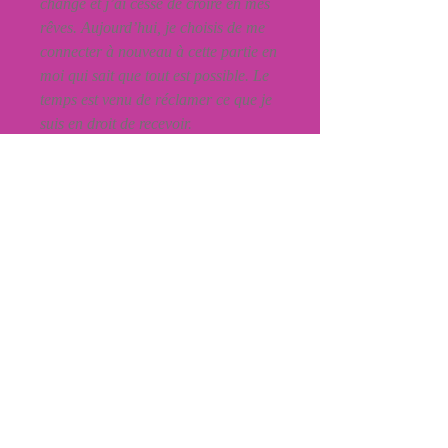
changé et j’ai cessé de croire en mes
rêves. Aujourd’hui, je choisis de me
connecter à nouveau à cette partie en
moi qui sait que tout est possible. Le
temps est venu de réclamer ce que je
suis en droit de recevoir.
Informations de livraison
Les frais de livraison sont inclus pour
chaque item commandé et expédié au
Québec et au Canada. Pour tout achat en
provenance des États-Unis, de l'Europe ou
tout autre pays, veuillez communiquer
avec info@jackiebhamilton.com