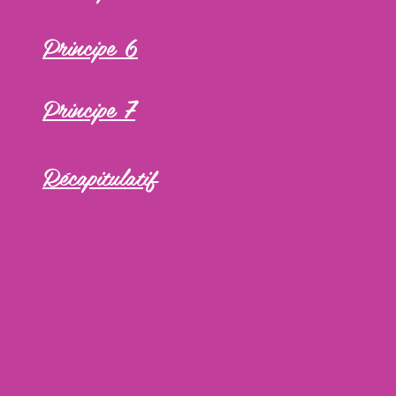
Principe 6
Principe 7
Récapitulatif