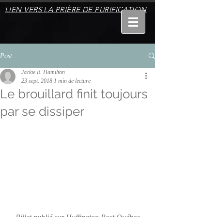
LIEN VERS LA PRIÈRE DE PURIFICATION
Post
Jackie B. Hamilton
23 sept. 2018
1 min de lecture
Le brouillard finit toujours
par se dissiper