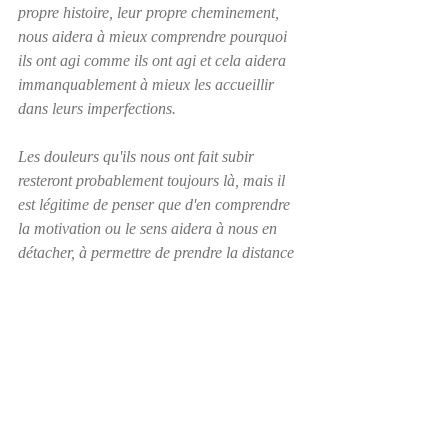
propre histoire, leur propre cheminement, 
nous aidera à mieux comprendre pourquoi 
ils ont agi comme ils ont agi et cela aidera 
immanquablement à mieux les accueillir 
dans leurs imperfections.
Les douleurs qu'ils nous ont fait subir 
resteront probablement toujours là, mais il 
est légitime de penser que d'en comprendre 
la motivation ou le sens aidera à nous en 
détacher, à permettre de prendre la distance 
nécessaire pour ne plus nous sentir 
contrôlés par celles-ci.
C'est un beau projet que celui de faire du 
ménage dans nos sentiments afin de 
permettre de faire de la place à cette 
personne spéciale que nous attendons.  
Toutefois, notre première motivation se doit, 