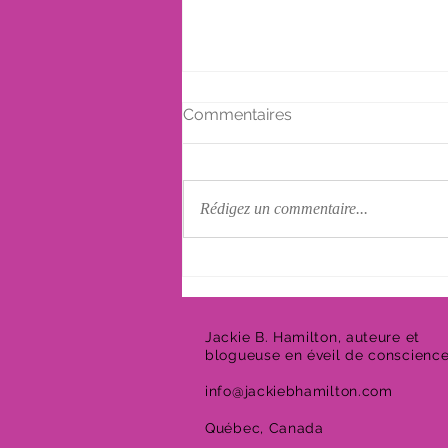
Commentaires
Rédigez un commentaire...
La culpabilité suite à un
décès
Jackie B. Hamilton, auteure et
blogueuse en éveil de conscienc
info@jackiebhamilton.com
Québec, Canada