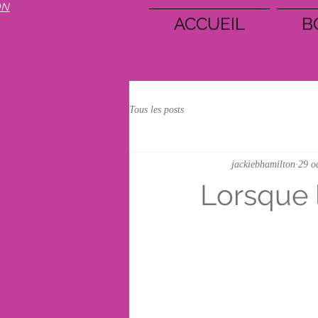
ON
ACCUEIL
B
Tous les posts
jackiebhamilton
29 o
Lorsque 