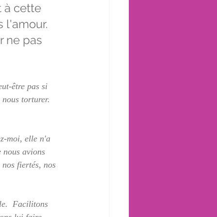
 à cette 
s l'amour. 
r ne pas 
ut-être pas si 
 nous torturer.  
z-moi, elle n'a 
e nous avions 
 nos fiertés, nos 
e.  Facilitons 