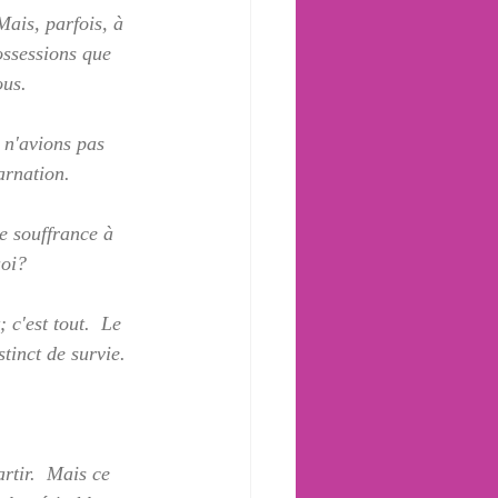
Mais, parfois, à 
ossessions que 
us.  
 n'avions pas 
arnation.
e souffrance à 
oi?  
 c'est tout.  Le 
stinct de survie.
rtir.  Mais ce 