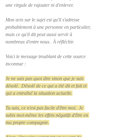
une virgule de rajouter ni d'enlever.  
Mon avis sur le sujet est qu'il s'adresse 
probablement à une personne en particulier, 
mais ce qu'il dit peut aussi servir à 
nombreux d'entre nous.  À réfléchir.
Voici le message troublant de cette source 
inconnue :
Je ne sais pas quoi dire sinon que je suis 
désolé.  Désolé de ce qui a été dit et fait et 
qui a entraîné la situation actuelle.
Tu sais, ce n'est pas facile d'être moi.  Je 
subis moi-même les effets négatifs d'être en 
ma propre compagnie.