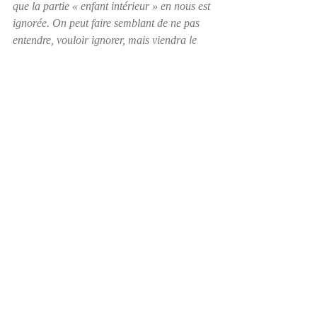
que la partie « enfant intérieur » en nous est 
ignorée. On peut faire semblant de ne pas 
entendre, vouloir ignorer, mais viendra le 
jour où la rencontre sera inévitable.
Cet enfant a besoin de nous et nous avons 
besoin de cet enfant. 🙏
Posts récents
Voir tout