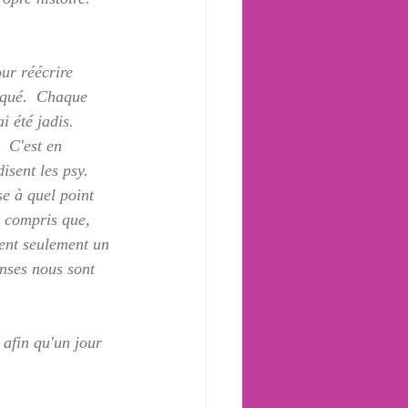
ur réécrire 
nqué.  Chaque 
i été jadis.  
  C'est en 
isent les psy.  
e à quel point 
ai compris que, 
uvent seulement un 
nses nous sont 
 afin qu'un jour 
 