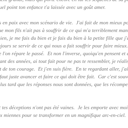
uel point ton enfance t'a laissée avec un goût amer.
s en paix avec mon scénario de vie.  J'ai fait de mon mieux po
que mon fils n'ait pas à souffrir de ce qui m'a terriblement ma
ien, je me fais du bien et je fais du bien à la petite fille que j'a
ours se servir de ce qui nous a fait souffrir pour faire mieux.
 l'on répare le passé.  Et non l'inverse, quoiqu'en pensent et d
t des années, ai tout fait pour ne pas te ressembler, je réalis
et de ton courage.  Et j'en suis fière.  En te regardant aller, j'
 faut juste avancer et faire ce qui doit être fait.  Car c'est so
plus tard que les réponses nous sont données, que les récompe
 tes déceptions n'ont pas été vaines.  Je les emporte avec moi
aux miennes pour se transformer en un magnifique arc-en-ciel. 