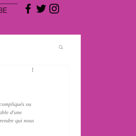
BE
t compliqués ou 
able d'une 
rendre qui nous 