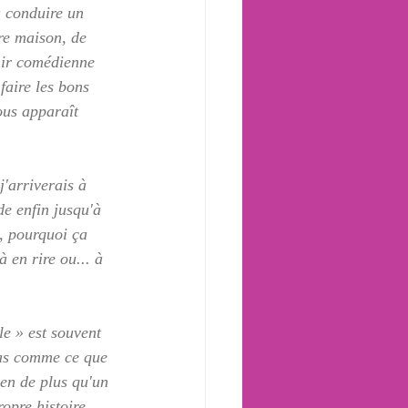
à conduire un 
tre maison, de 
nir comédienne 
faire les bons 
nous apparaît 
j'arriverais à 
e enfin jusqu'à 
e, pourquoi ça 
 en rire ou... à 
le » est souvent 
 pas comme ce que 
ien de plus qu'un 
opre histoire.  