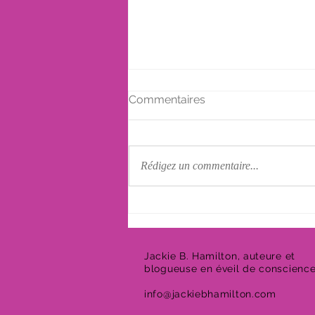
Commentaires
Rédigez un commentaire...
La culpabilité suite à un
décès
Jackie B. Hamilton, auteure et
blogueuse en éveil de conscienc
info@jackiebhamilton.com