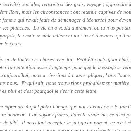
s activités sociales, rencontrer des gens, voyager, apprendre 
tre libre, mais les circonstances t'ont retenue captives de no
ne femme qui rêvait jadis de déménager à Montréal pour deve
 les planches.  La vie en a voulu autrement ou tu n'as pas su 
, parfois, le destin semble tellement tout tracé d'avance qu'il 
r le cours.
aser de toutes ces choses avec toi.  Peut-être qu'aujourd'hui, 
pter ton attention assez longtemps pour que le message se rend
qu'aujourd'hui, nous arriverions à nous expliquer, l'une l'autr
re nous.  Et qui sait, nous trouverions probablement matière à
 es plus et c'est pourquoi je t'écris cette lettre.
t comprendre à quel point l'image que nous avons de « la famil
otre bonheur.  Car, soyons francs, dans la vraie vie, ce n'est
 de télé.  Il nous faut accepter le fait qu'un parent, ce n'est r
nt grandi, mais qui porte encore en lui les séquelles de sa pr