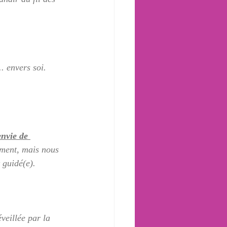
. envers soi.  
envie de 
ement, mais nous 
 guidé(e).
veillée par la 