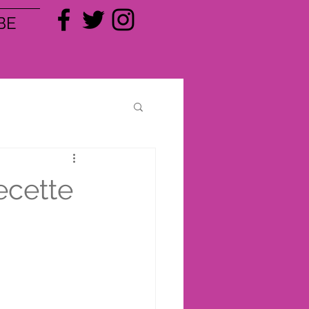
BE
ecette