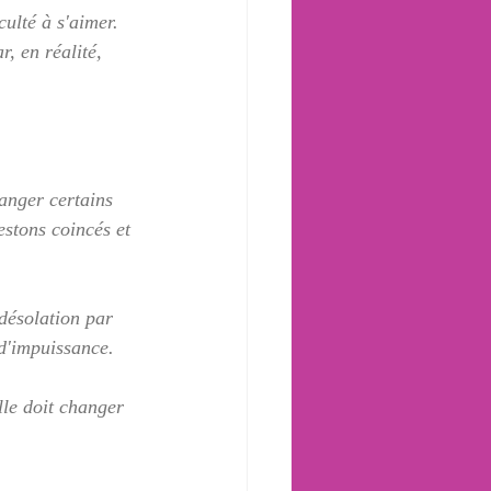
ulté à s'aimer.  
r, en réalité, 
anger certains 
estons coincés et 
désolation par 
d'impuissance.  
lle doit changer 