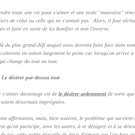
endre toute une vie pour s'aimer et une seule "mauvaise" renc
iers de celui ou celle qui ne s'aimait pas.  Alors, il faut vérit
s et faire en sorte de les bonifier et non l'inverse.
là du plus grand défi auquel nous devrons faire face dans notr
colterons en valent largement la peine car lorsqu'on arrive à 
 qui change du tout au tout.
 Le désirer par-dessus tout
 s'aimer davantage est de 
le désirer ardemment
 de sorte que
n soient désormais imprégnées.  
e affirmation, mais, bien souvent, le problème qui survient 
est qu'on participe, avec les autres, à se dénigrer et à se détest
 de soi, cette petite étincelle de désir d'amour que l'on fera gr