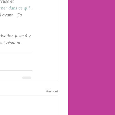
euse et 
urner dans ce qui 
l'avant.  Ça 
vation juste à y 
ut résultat.  
Voir tout