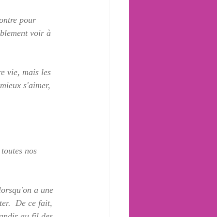
ontre pour 
ablement voir à 
e vie, mais les 
mieux s'aimer, 
 toutes nos 
lorsqu'on a une 
er.  De ce fait, 
andir au fil des 