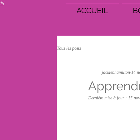
ON
ACCUEIL
B
Tous les posts
jackiebhamilton
14 n
Apprendr
Dernière mise à jour :
15 nov