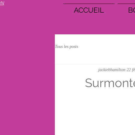
ON
ACCUEIL
B
Tous les posts
jackiebhamilton
22 f
Surmonte