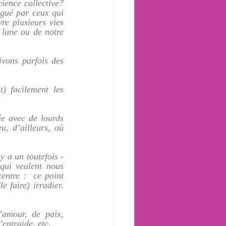
ence collective?  
gué par ceux qui 
e plusieurs vies 
 lune ou de notre 
ivons parfois des 
 facilement les 
ée avec de lourds 
, d’ailleurs, où 
 a un toutefois - 
qui veulent nous 
ntre :  ce point 
faire) irradier.  
amour, de paix, 
’entraide, etc.