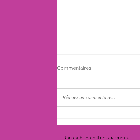
Commentaires
Rédigez un commentaire...
La culpabilité suite à un
décès
Jackie B. Hamilton, auteure et