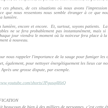
e ces phases, de ces situations où nous avons l'impression
ce que nous ressentons nous semble étranger à ce que nou
a lumière.
lumière, encore et encore.  Et, surtout, soyons patients.  La 
tables ne se fera probablement pas instantanément, mais si
chaque jour viendra le moment où la noirceur fera place à la 
ement à nouveau.
pour nous rappeler l'importance de la sauge pour fumiger les 
t, également, pour nettoyer énergétiquement les lieux car no
 Après une grosse dispute, par exemple.
/www.youtube.com/shorts/JPgusq4I6tQ
FICATION
fait beaucoup de bien à des milliers de personnes, c’est cette é