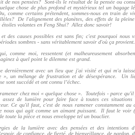
uit de nos pensées?  Sont-ils le résultat de la pensée ou consci
quelque chose de plus profond et mystérieux tel un bagage lé
u, comme certains prétendent, sommes-nous en train de vivr
èles?  De l'alignement des planètes, des effets de la pleine
s étoiles volantes en Feng Shui?  Allez donc savoir!
 et des causes possibles est sans fin; c'est pourquoi nous v
périodes sombres - sans véritablement savoir d'où ça provient.
qui, comme moi, ressentent (et malheureusement absorbent)
aginez à quel point le dilemme est grand.
nce dernièrement avec un lieu que j'ai visité et qui m'a laiss
e », un mélange de frustration et de désespérance.  Un lieu
e sont succédé et ont connu l’échec.
ramener chez moi « quelque chose ».  Toutefois - parce qu'il y
assez de lumière pour faire face à toutes ces situations 
ceur. Ce qu'il faut, c'est de nous ramener constamment au ce
de nous qui agit comme un aimant puissant.  Il faut le voir (le 
 toute la pièce et nous enveloppe tel un bouclier.  
rgies de la lumière avec des pensées et des intentions d’
espoir, de confiance, de fierté, de bienveillance, de pardon, d