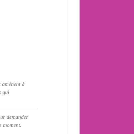
s amènent à 
 qui 
our demander 
le moment.