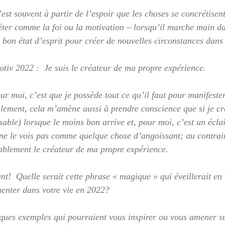
est souvent à partir de l’espoir que les choses se concrétisent
réter comme la foi ou la motivation – lorsqu’il marche main d
e bon état d’esprit pour créer de nouvelles circonstances dans 
otiv 2022 :  Je suis le créateur de ma propre expérience.
ur moi, c’est que je possède tout ce qu’il faut pour manifester
lement, cela m’amène aussi à prendre conscience que si je cré
sable) lorsque le moins bon arrive et, pour moi, c’est un écla
e ne le vois pas comme quelque chose d’angoissant; au contrair
itablement le créateur de ma propre expérience.
t!  Quelle serait cette phrase « magique » qui éveillerait en 
enter dans votre vie en 2022?
lques exemples qui pourraient vous inspirer ou vous amener su