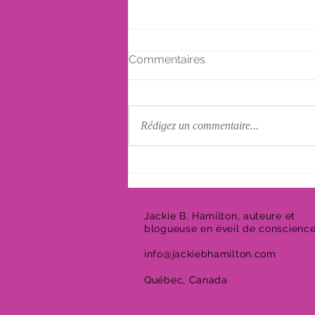
Commentaires
Rédigez un commentaire...
La culpabilité suite à un
décès
Jackie B. Hamilton, auteure et
blogueuse en éveil de conscienc
info@jackiebhamilton.com
Québec, Canada