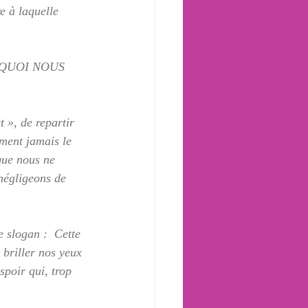
e à laquelle 
E À QUOI NOUS 
t », de repartir 
ment jamais le 
que nous ne 
négligeons de 
 slogan :  Cette 
 briller nos yeux 
spoir qui, trop 