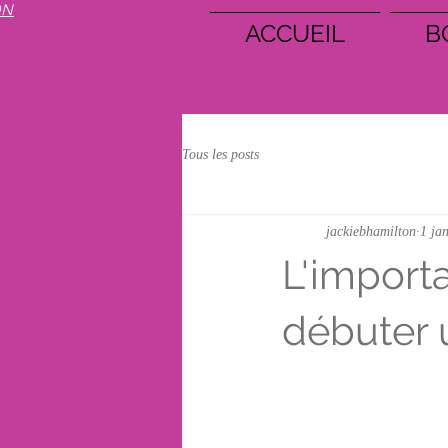
ON
ACCUEIL
B
Tous les posts
jackiebhamilton
1 ja
L'import
débuter 